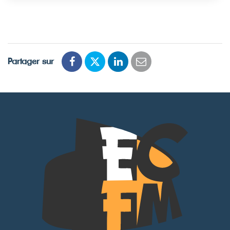
Partager sur
Partager
Partager
Partager
Partager
sur
sur
sur
par
Facebook
Twitter
LinkedIn
email