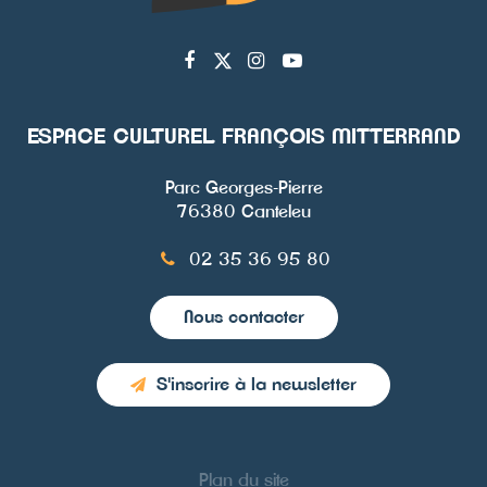
Lien
Lien
Lien
Lien
vers
vers
vers
vers
le
le
le
la
ESPACE CULTUREL FRANÇOIS MITTERRAND
compte
compte
compte
chaîne
Facebook
Twitter
Instagram
Youtube
Parc Georges-Pierre
76380 Canteleu
02 35 36 95 80
Nous contacter
S'inscrire à la newsletter
Plan du site